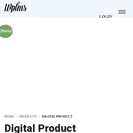
Setup Menus in
LOGIN
Admin Panel
Oferta!
HOME
PRODUCTO
DIGITAL PRODUCT
Digital Product