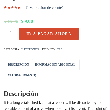
(
1
valoración de cliente)
Valorado
1
con
4.00
El
El
$
19.00
$
9.00
de 5 en
base a
precio
precio
valoración
Digital
de un
IR A PAGAR AHORA
original
actual
Product
cliente
era:
es:
cantidad
$ 19.00.
$ 9.00.
CATEGORÍA:
ELECTRONICS
ETIQUETA:
TEC
DESCRIPCIÓN
INFORMACIÓN ADICIONAL
VALORACIONES (1)
Descripción
It is a long established fact that a reader will be distracted by the
readable content of a page when looking at its layout. The point of