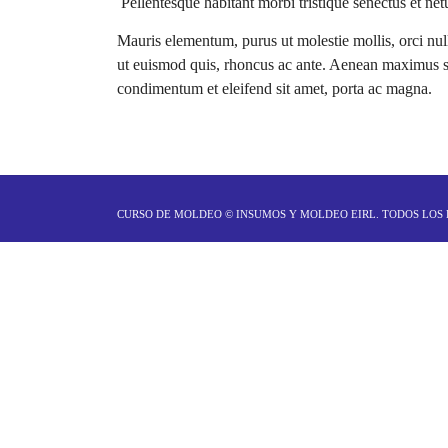
Pellentesque habitant morbi tristique senectus et ne
Mauris elementum, purus ut molestie mollis, orci null
ut euismod quis, rhoncus ac ante. Aenean maximus sem
condimentum et eleifend sit amet, porta ac magna.
CURSO DE MOLDEO ©
INSUMOS Y MOLDEO EIRL
. TODOS LOS