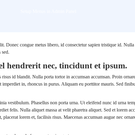
Setup Menus in Admin Panel
it. Donec congue metus libero, id consectetur sapien tristique id. Nulla
s sed.
el hendrerit nec, tincidunt et ipsum.
risus id blandit. Nulla porta tortor in accumsan accumsan. Proin ornar
 imperdiet in, rhoncus in purus. Aliquam eu porttitor mauris. Sed finibu
inia vestibulum. Phasellus non porta urna. Ut eleifend nunc id urna tem
rdiet felis. Nulla aliquet massa at velit pharetra aliquet. Sed et lorem a
pat, placerat lorem et, facilisis risus. Maecenas accumsan augue nec ornar