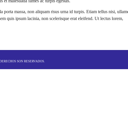
tus et malesuada fames ac turpis egestas.
a porta massa, non aliquam risus urna id turpis. Etiam tellus nisi, ullam
 quis ipsum lacinia, non scelerisque erat eleifend. Ut lectus lorem,
 DERECHOS SON RESERVADOS.