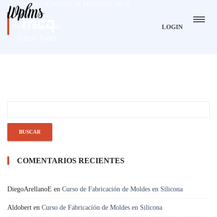
HOME
ETIQUETA DE PREGUNTA / MCQ
mcq
Setup Menus in
LOGIN
Admin Panel
COMENTARIOS RECIENTES
DiegoArellanoE
en
Curso de Fabricación de Moldes en Silicona
Aldobert
en
Curso de Fabricación de Moldes en Silicona