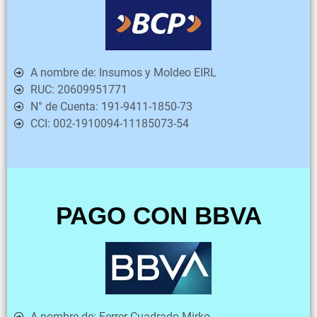
A nombre de:
Insumos y Moldeo EIRL
RUC:
20609951771
N° de Cuenta:
191-9411-1850-73
CCI:
002-1910094-11185073-54
PAGO CON BBVA
A nombre de:
Ferrer Cuadrado Mirko