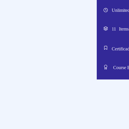
Unlimite
11
Items
Certifica
Course 