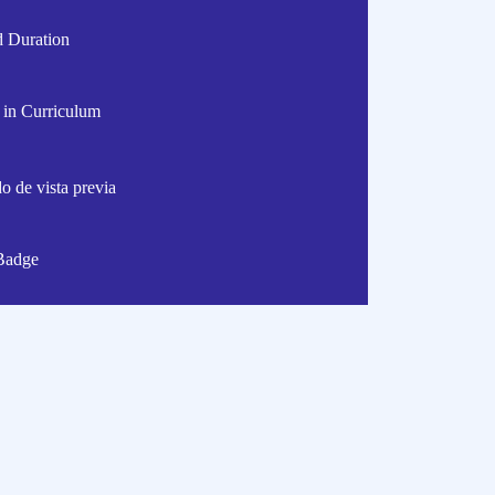
d Duration
 in Curriculum
do de vista previa
Badge