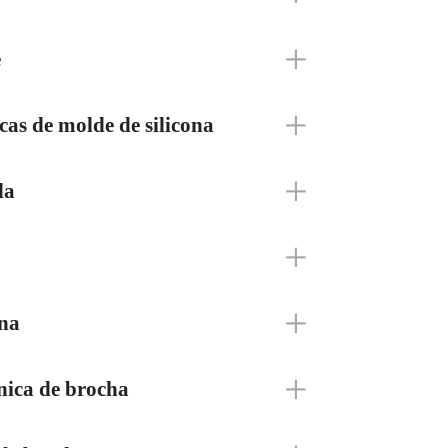
e
cas de molde de silicona
da
ana
nica de brocha