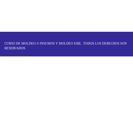
silicona y apliques en resina.
CURSO DE MOLDEO ©
INSUMOS Y MOLDEO EIRL
. TODOS LOS DERECHOS SON
RESERVADOS.